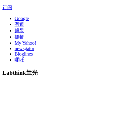
订阅
Google
有道
鲜果
抓虾
My Yahoo!
newsgator
Bloglines
哪吒
Labthink兰光