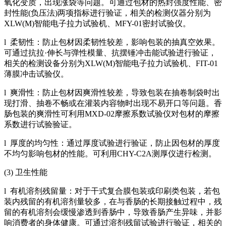
氧化变质，出现涨袋等问题。可通过包材的热封强度性能、密
封性能(负压法)两项指标进行验证，相关的检测仪器分别为
XLW(M)智能电子拉力试验机、MFY-01密封试验仪。
l 柔韧性：防止包材因柔韧性较差，影响包装的抽真空效果。
可通过抗拉·伸长与弹性模量、抗摆锤冲击能试验进行验证，
相关的检测设备分别为XLW(M)智能电子拉力试验机、FIT-01
薄膜冲击试验仪。
l 爽滑性：防止包材因爽滑性较差，导致包装在抽卷制袋时出
现打滑、抽卷不畅或在灌装内容物时出现不易开口等问题。香
肠包装的爽滑性可利用MXD-02摩擦系数试验仪对包材的摩擦
系数进行试验验证。
l 厚度的均匀性：通过厚度试验进行验证，防止因包材的厚度
不均匀影响包材的性能。可利用CHY-C2A测厚仪进行检测。
(3) 卫生性能
l 有机溶剂残留量：对于干式复合膜包装或印刷类包装，若包
装内残留的有机溶剂量较多，在与香肠的长期接触过程中，残
留的有机溶剂会缓慢渗透到香肠中，导致香肠产生异味，并影
响消费者的身体健康。可通过溶剂残留试验进行验证，相关的