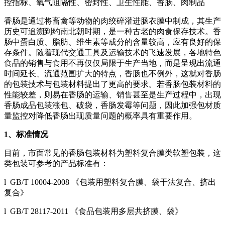
控指标、氧气阻隔性、密封性、卫生性能、香肠、肉制品
香肠是通过将畜禽等动物的肉绞碎灌进肠衣膜中制成，其生产
历史可追溯到约南北朝时期，是一种古老的肉食保存技术。香
肠中蛋白质、脂肪、维生素等成分的含量较高，应有良好的保
存条件。随着现代交通工具及运输技术的飞速发展，各地特色
食品的销售与食用不再仅仅局限于生产当地，而是呈现出流通
时间延长、流通范围扩大的特点，香肠也不例外，这就对香肠
的包装技术与包装材料提出了更高的要求。若香肠包装材料的
性能较差，则易在香肠的运输、销售甚至是生产过程中，出现
香肠成品包装涨包、破袋，香肠发霉等问题，因此加强包材质
量监控对降低香肠出现质量问题的概率具有重要作用。
1
、标准情况
目前，市面常见的香肠包装材料为塑料复合膜类软塑包装，这
类包装可参考的产品标准有：
l GB/T 10004-2008 《包装用塑料复合膜、袋干法复合、挤出
复合》
l GB/T 28117-2011 《食品包装用多层共挤膜、袋》