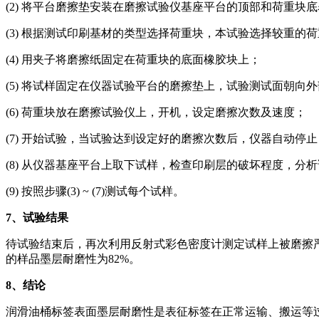
(2) 将平台磨擦垫安装在磨擦试验仪基座平台的顶部和荷重块
(3) 根据测试印刷基材的类型选择荷重块，本试验选择较重的荷
(4) 用夹子将磨擦纸固定在荷重块的底面橡胶块上；
(5) 将试样固定在仪器试验平台的磨擦垫上，试验测试面朝向
(6) 荷重块放在磨擦试验仪上，开机，设定磨擦次数及速度；
(7) 开始试验，当试验达到设定好的磨擦次数后，仪器自动停止
(8) 从仪器基座平台上取下试样，检查印刷层的破坏程度，
(9) 按照步骤(3) ~ (7)测试每个试样。
7
、试验结果
待试验结束后，再次利用反射式彩色密度计测定试样上被磨擦
的样品墨层耐磨性为82%。
8
、结论
润滑油桶标签表面墨层耐磨性是表征标签在正常运输、搬运等过程