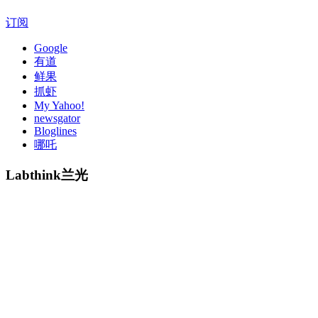
订阅
Google
有道
鲜果
抓虾
My Yahoo!
newsgator
Bloglines
哪吒
Labthink兰光