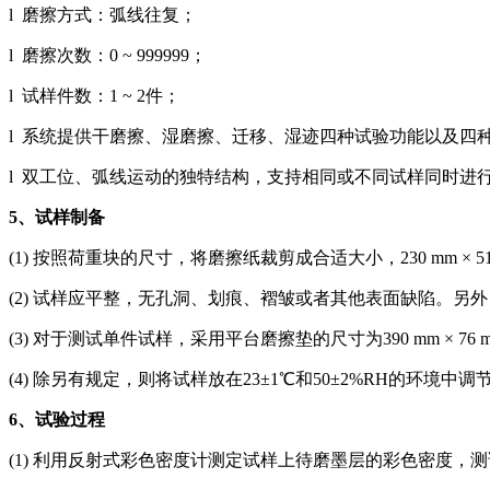
l 磨擦方式：弧线往复；
l 磨擦次数：0 ~ 999999；
l 试样件数：1 ~ 2件；
l 系统提供干磨擦、湿磨擦、迁移、湿迹四种试验功能以及四
l 双工位、弧线运动的独特结构，支持相同或不同试样同时进
5
、试样制备
(1) 按照荷重块的尺寸，将磨擦纸裁剪成合适大小，230 mm × 51 mm
(2) 试样应平整，无孔洞、划痕、褶皱或者其他表面缺陷。
(3) 对于测试单件试样，采用平台磨擦垫的尺寸为390 mm × 76 m
(4) 除另有规定，则将试样放在23±1℃和50±2%RH的环境中
6
、试验过程
(1) 利用反射式彩色密度计测定试样上待磨墨层的彩色密度，