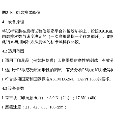
图2 RT-01磨擦试验仪
4.1 设备原理
将试样安装在磨擦试验仪基座平台的橡胶垫的上，按照0.91Kg(2
由磨擦次数与速度决定的（一次磨擦是指一个往复循环）。磨
此结果与用同种方法测试的标准试样作比较。
4.2 适用范围
l 适用于印刷品（例如标签膜）印刷墨层耐磨性的测试，有效
l 适用于PS版感光层耐磨性的测试，有效分析PS版耐印力低等
l 符合多项国家和国际标准ASTM D5264、TAPPI T830的要求
4.3 设备参数
l 荷重块（即磨擦压力）：8.9 N（2lb）；17.8N（4lb）；
l 磨擦速度：21、42、85、106 cpm；