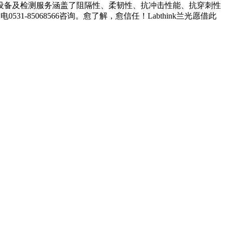
设备及检测服务涵盖了阻隔性、柔韧性、抗冲击性能、抗穿刺性
1-85068566咨询。愈了解，愈信任！Labthink兰光愿借此