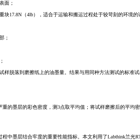
底表面；
重块17.8N（4lb），适合于运输和搬运过程处于较苛刻的环境的
外部；
；
分析试样脱落到磨擦纸上的油墨量。结果与用同种方法测试的标准
严重的墨层的彩色密度，测3点取平均值；将试样磨擦后的平均
中墨层结合牢度的重要性能指标。本文利用了Labthink兰光R