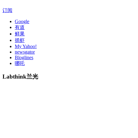
订阅
Google
有道
鲜果
抓虾
My Yahoo!
newsgator
Bloglines
哪吒
Labthink兰光