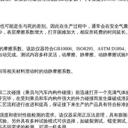
，也可能是生与死的差别。因此在生产过程中，通常会在安全气
少，表层摩擦系数增大，打开困难加大，相应所耗费的时间延长
的摩擦系数。该款仪器符合GB10006、ISO8295、ASTM D18
自动完成。测试内容多样灵活，动摩擦、静摩擦、动静摩擦试验
刷等相关材料滑动时的动静摩擦系数。
和二次碰撞（乘员与汽车内构件碰撞）前迅速打开一个充满气体的
开完毕，在受到乘员和车内构件强大的外力碰撞而发生爆破或泄露
工艺流程进行改进和提高，保证接下来生产的产品具有符合标准
时满足耐破强度和密封性能检测的需求。该仪器采用正压法原理，具
试验。另外具有多种试验模式可供选择，如破裂测试、蠕变测试
品不同需求的检测，可谓一机多用。