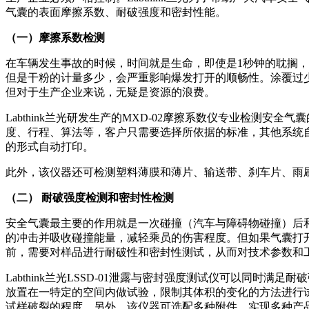
气囊的表面摩擦系数、耐破强度和密封性能。
（一）
摩擦系数检测
在车辆发生事故的时候，时间就是生命，即使是1秒钟的耽搁
但是干粉的计量多少，会严重影响爆发打开的顺畅性。涂覆过
但对于生产企业来说，无疑是资源的浪费。
Labthink兰光研发生产的MXD-02摩擦系数仪专业检测安全气囊
度、行程、算法等，客户只需要选择所依据的标准，其他系统
的形式自动打印。
此外，该仪器还可检测塑料薄膜和薄片、输送带、刹车片、雨
（二）
耐破强度检测和密封性检测
安全气囊最主要的作用就是一次碰撞（汽车与障碍物碰撞）后
的冲击并吸收碰撞能量，减轻乘员的伤害程度。但如果气囊打
前，需要对样品进行耐破性和密封性测试，从而对技术参数和
Labthink兰光LSSD-01泄露与密封强度测试仪可以同
放置在一特定的空间内做试验，限制其体积的变化的方法进行
试样破裂的程度。另外，该仪器可选配多种附件，实现多种产