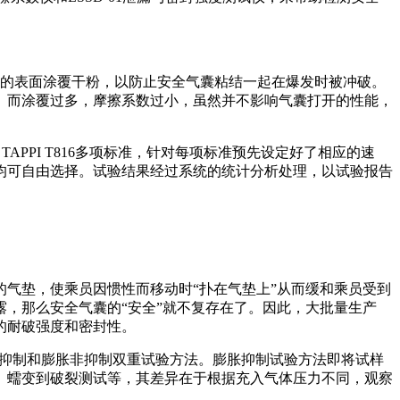
囊的表面涂覆干粉，以防止安全气囊粘结一起在爆发时被冲破。
。而涂覆过多，摩擦系数过小，虽然并不影响气囊打开的性能，
94、TAPPI T816多项标准，针对每项标准预先设定好了相应的速
均可自由选择。试验结果经过系统的统计分析处理，以试验报告
气垫，使乘员因惯性而移动时“扑在气垫上”从而缓和乘员受到
，那么安全气囊的“安全”就不复存在了。因此，大批量生产
的耐破强度和密封性。
有膨胀抑制和膨胀非抑制双重试验方法。膨胀抑制试验方法即将试样
、蠕变到破裂测试等，其差异在于根据充入气体压力不同，观察