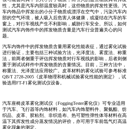
性，尤其是汽车内部温度较高时，这些物质的挥发性更强。汽
车内饰品中挥发出的小分子物质或漂浮在空气中，污染汽车内
部的空气环境，被人吸入后危害人体健康，或凝结在汽车的车
窗上，对行车视线产生不利影响，威胁行车安全。所以，如何
测试汽车内饰件中的挥发物质含量是汽车行业普遍关心的问
题。
汽车内饰件中的挥发物质含量用雾化性能表征，通过雾化试验
进行验证，主要包括三种试验方法，光泽度法、雾度法、称重
法，前两者侧重于评估挥发物质对行车视线的影响，后者则侧
重于测试试样件中挥发物质的含量情况。目前，三种方法中，
称重法、光泽度法应用较广。皮革材料的雾化试验可参考标准
QB/T 2728-2005《皮革物理和机械试验雾化性能的测定》，试
验选用FT-F1雾化测试仪设备。
汽车座椅皮革雾化测试仪（FoggingTester雾化仪）可专业适用
于汽车、飞行器等内饰材料，如汽车内饰塑料件、聚氨酯、纺
织品、皮革、胶粘剂、非织造布、热可塑性弹性体等材料在高
温下其挥发性成分蒸发情况的评价，亦可用于车前氙气灯高温
雾化现象的测定。