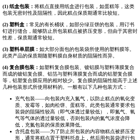
(1) 纸盒包装：
将糕点直接用纸盒进行包装，如蛋糕等，这类
包装无密封性及阻隔性，因此糕点保质期通常比较短。
(2) 塑料盒：
常见的有长桶状，如部分绿豆饼的包装，用订书
钉进行缝合，能够防止所包装糕点被挤压变形，但由于其密封
性差，保质期通常较短。
(3) 塑料单层膜：
如大部分面包的包装袋所使用的塑料膜等。
此类产品的保质期随塑料膜自身材质的阻隔性而异。
(4) 复合膜包装：
如塑料复合膜包装、镀铝膜与塑料薄膜复合
而成的镀铝复合膜、铝箔与塑料薄膜复合而成的铝塑复合膜
等，铝塑复合膜应用的相对较少。复合膜的阻隔性能高于上述
几种包装形式所使用材料的。一般有以下几种包装方式：
充气包装——向包装内充入氮气，以防止糕点的氧化变
质、发霉等，如肉松饼、蛋糕等。此类包装通常要求包
装袋的阻隔性较高（即气体透过量较低），即氮气、氧
气等气体的透过量较低，否则包装内的氮气浓度会降
低，充氮包装的保质效果降低。
含托盘包装——为了防止所包装的内容物糕点被挤压变
形，通常将糕点置于塑料托盘上，然后用包装袋进行包