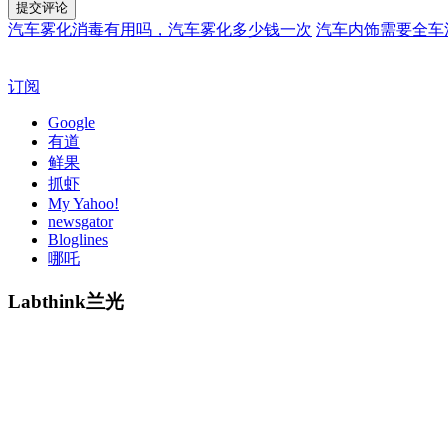
汽车雾化消毒有用吗，汽车雾化多少钱一次
汽车内饰需要全车
订阅
Google
有道
鲜果
抓虾
My Yahoo!
newsgator
Bloglines
哪吒
Labthink兰光