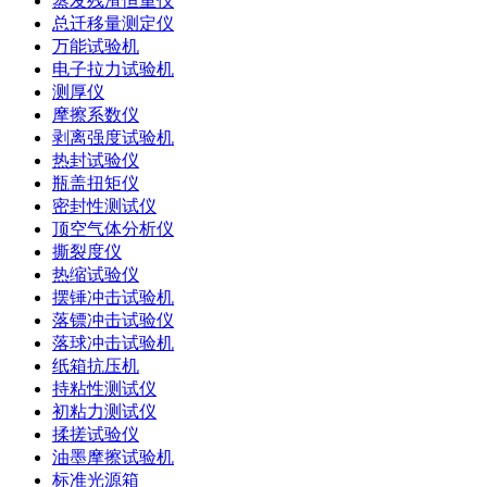
蒸发残渣恒重仪
总迁移量测定仪
万能试验机
电子拉力试验机
测厚仪
摩擦系数仪
剥离强度试验机
热封试验仪
瓶盖扭矩仪
密封性测试仪
顶空气体分析仪
撕裂度仪
热缩试验仪
摆锤冲击试验机
落镖冲击试验仪
落球冲击试验机
纸箱抗压机
持粘性测试仪
初粘力测试仪
揉搓试验仪
油墨摩擦试验机
标准光源箱