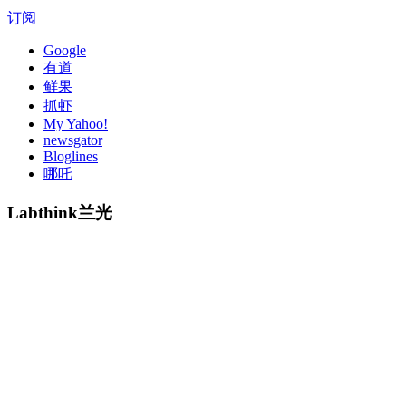
订阅
Google
有道
鲜果
抓虾
My Yahoo!
newsgator
Bloglines
哪吒
Labthink兰光