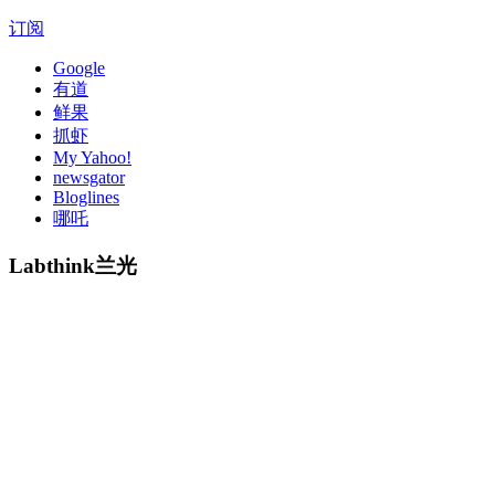
订阅
Google
有道
鲜果
抓虾
My Yahoo!
newsgator
Bloglines
哪吒
Labthink兰光