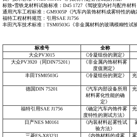
标致•雪铁龙材料试验标准：D45 1727《驾驶室内衬与配件材
通用汽车工程标准：GM9305P《汽车内装饰材料成雾特性的确
福特工程材料规范：引用SAE J1756
丰田汽车技术标准：TSM0503G《非金属材料的玻璃模糊性试
标准号
全称
大众PV3015
《冷凝组份的测定》
大众PV3920（同DIN75201）
《非金属内饰材料雾
度值测定》
丰田TSM0503G
《冷凝组份的测定》
光
德国DIN 75201
《汽车内部设备所用
光
材料雾化性能的确
定》
福特引用SAE J1756
《确定汽车内饰件雾
光
度特性的测试方法》
日产NES M0161
《内装材料起雾性试
验方法》
三菱ES-X83231
《内饰材料的成雾
雾