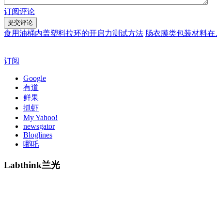
订阅评论
食用油桶内盖塑料拉环的开启力测试方法
肠衣膜类包装材料在
订阅
Google
有道
鲜果
抓虾
My Yahoo!
newsgator
Bloglines
哪吒
Labthink兰光