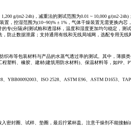
0 g/(m2·24h)，减重法的测试范围为0.01 ~ 10,000 g/
调节装置，控湿范围为(10~90)% ± 1%，气体干燥装置无需更
的专(分隔)利测试舱和透湿杯，温度和湿度更加均匀稳定，测试周期
法，防止数据泄露；支持通用有线和无线局域网，选配专用无线
与非纺织布等包装材料与产品的水蒸气透过率的测试。其中，薄膜
塑料、橡胶、建材(建筑用防水材料)、保温材料等，如PP、P
00092003、ISO 2528、ASTM E96、ASTM D1653、TAPPI
依次放入密封圈、试样、垫圈，最后拧紧杯盖。注意干燥剂不能接