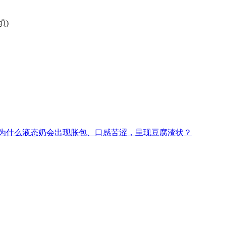
填)
为什么液态奶会出现胀包、口感苦涩，呈现豆腐渣状？