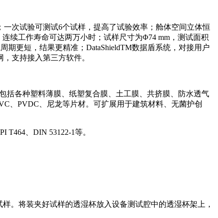
(m2·24h)；一次试验可测试6个试样，提高了试验效率；舱体空间立体恒
换内芯，连续工作寿命可达两万小时；试样尺寸为Φ74 mm，测试面积
更短，结果更精准；DataShieldTM数据盾系统，对接用户
网，支持接入第三方软件。
类包括各种塑料薄膜、纸塑复合膜、土工膜、共挤膜、防水透气
VC、PVDC、尼龙等片材。可扩展用于建筑材料、无菌护创
 T464、DIN 53122-1等。
触试样。将装夹好试样的透湿杯放入设备测试腔中的透湿杯架上，