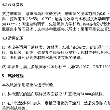
4.2 设备参数
支持增重法、减重法两种试验方法，增重法的测试范围为0.01 ~ 1,20
温，控温范围(15~55) ± 0.2℃；配备高效率无水雾湿度自动
为33 cm2；风速自动调节；先进流体力学和热力学结构分析设计
数据集中管理要求，支持多种数据格式导出；采用可靠安全算
4.3 适用范围
(1) 本设备适用于薄膜类、片材类、纸张与纸板类、纺织品
膜、镀铝膜、铝箔、铝塑复合膜等膜状材料；片材类包括各种工程
膜、医用膏药贴剂等材料水蒸气透过率的测试。
(2) 本设备可满足多项国家和国际标准，如GB 1037、GB/T 16928、YBB
5
、试验过程
本次试验采用增重法进行试验。
(1) 从待测试的黑白膜样品表面裁取3片直径为74 mm的试样。
(2) 在3个透湿杯中加入一定量已活化的干燥剂，然后分别
关闭测试腔盖。