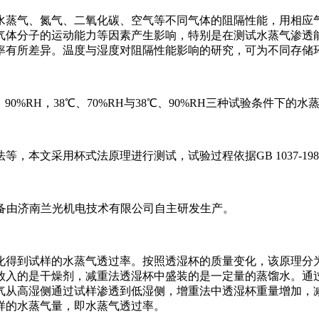
水蒸气、氮气、二氧化碳、空气等不同气体的阻隔性能，用相应
气体分子的运动能力等因素产生影响，特别是在测试水蒸气渗透
率有所差异。温度与湿度对阻隔性能影响的研究，可为不同存储
%RH，38℃、70%RH与38℃、90%RH三种试验条件下的水
本文采用杯式法原理进行测试，试验过程依据GB 1037-19
设备由济南兰光机电技术有限公司自主研发生产。
化得到试样的水蒸气透过率。按照透湿杯的质量变化，该原理分
放入的是干燥剂，减重法透湿杯中盛装的是一定量的蒸馏水。通
气从高湿侧通过试样渗透到低湿侧，增重法中透湿杯重量增加，
样的水蒸气量，即水蒸气透过率。