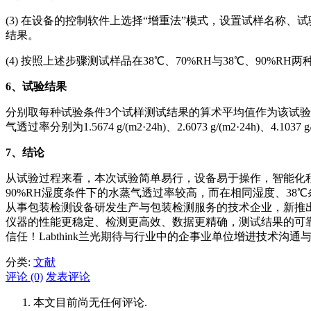
(3) 在设备的控制软件上选择“增重法”模式，设置试样名称、
结果。
(4) 按照上述步骤测试样品在38℃、70%RH与38℃、90%R
6
、试验结果
分别取每种试验条件3个试样测试结果的算术平均值作为该试验条件
气透过率分别为1.5674 g/(m2·24h)、2.6073 g/(m2·24h)、4.1037 g
7
、结论
从试验过程来看，本次试验简单易行，设备易于操作，智能化
90%RH湿度条件下的水蒸气透过率较高，而在相同湿度、3
从事包装检测设备研发生产与包装检测服务的技术企业，新推
仪器的性能更稳定、检测更高效、数据更精确，测试结果的可
信任！Labthink兰光期待与行业中的企事业单位增进技术沟通
分类:
文献
评论 (0)
发表评论
本文目前尚无任何评论.