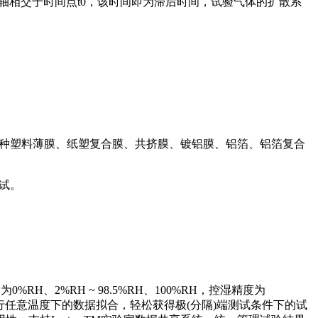
轴相交于时间点t0，该时间即为滞后时间，试验气体的扩散系
各种塑料薄膜、纸塑复合膜、共挤膜、镀铝膜、铝箔、铝箔复合
试。
范围为0%RH、2%RH ~ 98.5%RH、100%RH，控湿精度为
行任意温度下的数据拟合，轻松获得极(分隔)端测试条件下的试