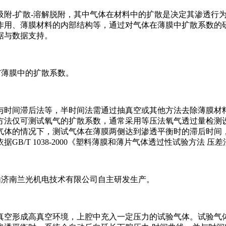
吸附-扩散-溶解脱附，其中气体在材料中的扩散是决定其渗透行
作用、薄膜材料的内部结构等，通过对气体在薄膜中扩散系数的
据与数据支持。
T薄膜中的扩散系数。
与时间滞后法等，半时间法需通过抽真空或其他方法去除薄膜材
方法仅可测试氧气的扩散系数，通常采用等压法氧气透过量检测
气体的情况下，测试气体在薄膜两侧达到渗透平衡时的滞后时间
/T 1038-2000《塑料薄膜和薄片气体透过性试验方法 压差
备由济南兰光机电技术有限公司自主研发生产。
真空形成高真空环境，上腔中充入一定压力的试验气体。试验气