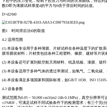
下腔中的压力变化，绘制下腔压力与时间的关系曲线，待达到渗
数D即为薄膜试样厚度d的平方与6倍于滞后时间的比值。
D=d2/6t0
图1 时间滞后法t0的取值
4.2 适用范围
(1) 本设备专业用于多种薄膜、片材试样在各种温度下的扩
膜等膜状材料；片材类包括各种工程塑料、橡胶、建材等片状材料
(2) 本设备还可扩展到航空航天用材料、纸及纸板、漆膜、
(3) 本设备适用于多种气体的透过率测试，如氧气、二氧化碳
(4) 本设备满足多项国家和国际标准，如GB/T 1038、ISO 15105-1、I
4.3 设备参数
测试范围为0.05 ~ 50,000 cm3/(m2·24h·0.1MPa)，真
±1%RH，可满足试样不同试验条件下的检测需求；有三个完