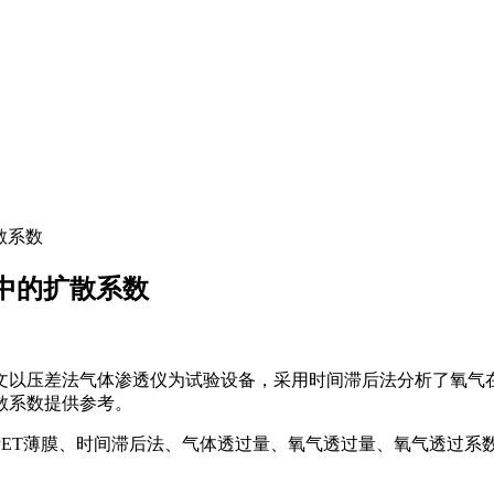
散系数
中的扩散系数
文以压差法气体渗透仪为试验设备，采用时间滞后法分析了氧气在
散系数提供参考。
ET薄膜、时间滞后法、气体透过量、氧气透过量、氧气透过系