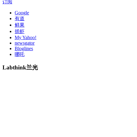
订阅
Google
有道
鲜果
抓虾
My Yahoo!
newsgator
Bloglines
哪吒
Labthink兰光