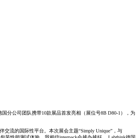
k 德国分公司团队携带10款展品首发亮相（展位号8B D80-1），为
伴交流的国际性平台。本次展会主题“Simply Unique”，与
试体验。我相信interpack会越办越好， Labthink德国