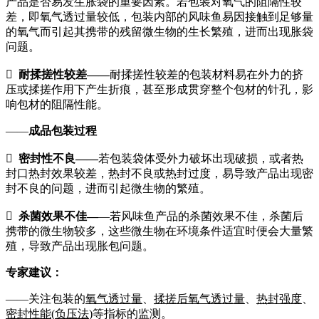
产品是否易发生胀袋的重要因素。若包装对氧气的阻隔性较
差，即氧气透过量较低，包装内部的风味鱼易因接触到足够量
的氧气而引起其携带的残留微生物的生长繁殖，进而出现胀袋
问题。

耐揉搓性较差
——
耐揉搓性较差的包装材料易在外力的挤
压或揉搓作用下产生折痕，甚至形成贯穿整个包材的针孔，影
响包材的阻隔性能。
——
成品包装过程

密封性不良
——
若包装袋体受外力破坏出现破损，或者热
封口热封效果较差，热封不良或热封过度，易导致产品出现密
封不良的问题，进而引起微生物的繁殖。

杀菌效果不佳
—
—若风味鱼产品的杀菌效果不佳，杀菌后
携带的微生物较多，这些微生物在环境条件适宜时便会大量繁
殖，导致产品出现胀包问题。
专家建议：
——关注包装的
氧气透过量
、
揉搓后氧气透过量
、
热封强度
、
密封性能
(
负压法
)
等指标的监测。