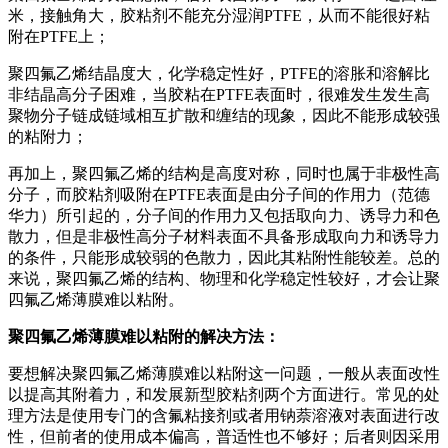
米，接触角大，胶粘剂不能充分湿润PTFE，从而不能很好粘
附在PTFE上；
聚四氟乙烯结晶度大，化学稳定性好，PTFE的溶胀和溶解比
非结晶高分子困难，当胶粘在PTFE表面时，很难发生发生高
聚物分子链成链域相互扩散和缠结的现象，因此不能形成较强
的粘附力；
再加上，聚四氟乙烯的结构是高度对称，同时也属于非极性高
分子，而胶粘剂吸附在PTFE表面是由分子间的作用力（范德
华力）所引起的，分子间的作用力又包括取向力、诱导力和色
散力，但是非极性高分子材料表面不具备形成取向力和诱导力
的条件，只能形成较弱的色散力，因此其粘附性能较差。总的
来说，聚四氟乙烯的结构、物理和化学稳定性较好，才会让聚
四氟乙烯薄膜难以粘附。
聚四氟乙烯薄膜难以粘附的解决方法：
要想解决聚四氟乙烯薄膜难以粘附这一问题，一般从表面改性
以提高其附着力，和发展新型胶粘剂两个方面进行。常见的处
理方法是使用专门的含氟粘接剂或者用钠萘溶液对表面进行改
性，但前者的使用成本偏高，普适性也不够好；后者则因采用