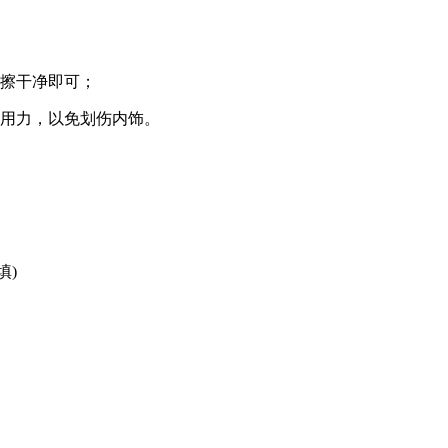
巾擦干净即可；
太用力，以免划伤内饰。
填)