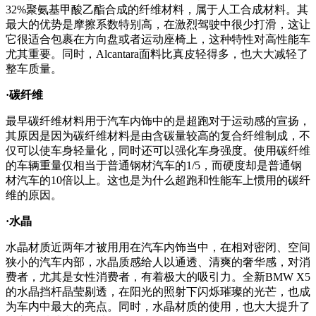
32%聚氨基甲酸乙酯合成的纤维材料，属于人工合成材料。其
最大的优势是摩擦系数特别高，在激烈驾驶中很少打滑，这让
它很适合包裹在方向盘或者运动座椅上，这种特性对高性能车
尤其重要。同时，Alcantara面料比真皮轻得多，也大大减轻了
整车质量。
·碳纤维
最早碳纤维材料用于汽车内饰中的是超跑对于运动感的宣扬，
其原因是因为碳纤维材料是由含碳量较高的复合纤维制成，不
仅可以使车身轻量化，同时还可以强化车身强度。使用碳纤维
的车辆重量仅相当于普通钢材汽车的1/5，而硬度却是普通钢
材汽车的10倍以上。这也是为什么超跑和性能车上惯用的碳纤
维的原因。
·水晶
水晶材质近两年才被用用在汽车内饰当中，在相对密闭、空间
狭小的汽车内部，水晶质感给人以通透、清爽的奢华感，对消
费者，尤其是女性消费者，有着极大的吸引力。全新BMW X5
的水晶挡杆晶莹剔透，在阳光的照射下闪烁璀璨的光芒，也成
为车内中最大的亮点。同时，水晶材质的使用，也大大提升了