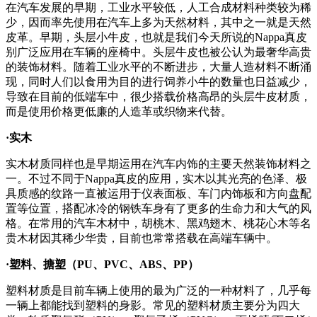
在汽车发展的早期，工业水平较低，人工合成材料种类较为稀
少，因而率先使用在汽车上多为天然材料，其中之一就是天然
皮革。早期，头层小牛皮，也就是我们今天所说的Nappa真皮
别广泛应用在车辆的座椅中。头层牛皮也被公认为最奢华高贵
的装饰材料。随着工业水平的不断进步，大量人造材料不断涌
现，同时人们以食用为目的进行饲养小牛的数量也日益减少，
导致在目前的低端车中，很少搭载价格高昂的头层牛皮材质，
而是使用价格更低廉的人造革或织物来代替。
·实木
实木材质同样也是早期运用在汽车内饰的主要天然装饰材料之
一。不过不同于Nappa真皮的应用，实木以其光亮的色泽、极
具质感的纹路一直被运用于仪表面板、车门内饰板和方向盘配
置等位置，搭配冰冷的钢铁车身有了更多的生命力和大气的风
格。在常用的汽车木材中，胡桃木、黑鸡翅木、桃花心木等名
贵木材因其稀少华贵，目前也常常搭载在高端车辆中。
·塑料、搪塑（PU、PVC、ABS、PP）
塑料材质是目前车辆上使用的最为广泛的一种材料了，几乎每
一辆上都能找到塑料的身影。常见的塑料材质主要分为四大