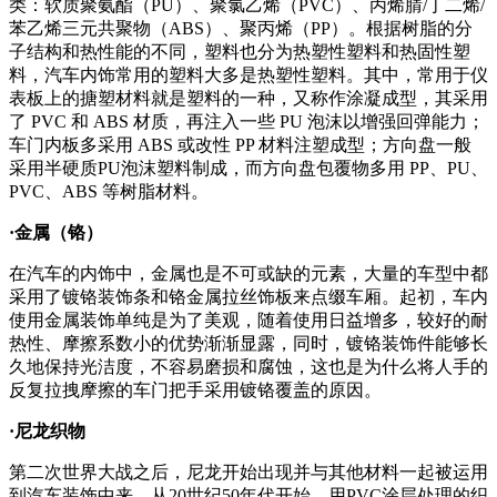
类：软质聚氨酯（PU）、聚氯乙烯（PVC）、丙烯腈/丁二烯/
苯乙烯三元共聚物（ABS）、聚丙烯（PP）。根据树脂的分
子结构和热性能的不同，塑料也分为热塑性塑料和热固性塑
料，汽车内饰常用的塑料大多是热塑性塑料。其中，常用于仪
表板上的搪塑材料就是塑料的一种，又称作涂凝成型，其采用
了 PVC 和 ABS 材质，再注入一些 PU 泡沫以增强回弹能力；
车门内板多采用 ABS 或改性 PP 材料注塑成型；方向盘一般
采用半硬质PU泡沫塑料制成，而方向盘包覆物多用 PP、PU、
PVC、ABS 等树脂材料。
·金属（铬）
在汽车的内饰中，金属也是不可或缺的元素，大量的车型中都
采用了镀铬装饰条和铬金属拉丝饰板来点缀车厢。起初，车内
使用金属装饰单纯是为了美观，随着使用日益增多，较好的耐
热性、摩擦系数小的优势渐渐显露，同时，镀铬装饰件能够长
久地保持光洁度，不容易磨损和腐蚀，这也是为什么将人手的
反复拉拽摩擦的车门把手采用镀铬覆盖的原因。
·尼龙织物
第二次世界大战之后，尼龙开始出现并与其他材料一起被运用
到汽车装饰中来。从20世纪50年代开始，用PVC涂层处理的织