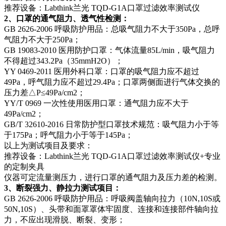
推荐设备：Labthink兰光 TQD-G1A口罩过滤效率测试仪
2、口罩的通气阻力、透气性检测：
GB 2626-2006 呼吸防护用品：总吸气阻力不大于350Pa，总呼
气阻力不大于250Pa；
GB 19083-2010 医用防护口罩：气体流量85L/min，吸气阻力
不得超过343.2Pa（35mmH2O）；
YY 0469-2011 医用外科口罩：口罩的吸气阻力应不超过
49Pa，呼气阻力应不超过29.4Pa；口罩两侧面进行气体交换的
压力差△P≤49Pa/cm2；
YY/T 0969 一次性使用医用口罩：通气阻力应不大于
49Pa/cm2；
GB/T 32610-2016 日常防护型口罩技术规范：吸气阻力小于等
于175Pa；呼气阻力小于等于145Pa；
以上为测试项目及要求：
推荐设备：Labthink兰光 TQD-G1A口罩过滤效率测试仪+专业
的定制夹具
仪器可定流量测压力，进行口罩的通气阻力及压力差的检测。
3、断裂强力、静拉力测试项目：
GB 2626-2006 呼吸防护用品：呼吸阀盖轴向拉力（10N,10S或
50N,10S）、头带和面罩罩体牢固度、连接和连接部件轴向拉
力，不应出现滑脱、断裂、变形；