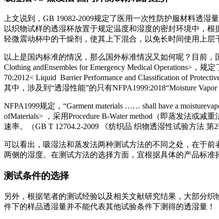
上文说到，GB 19082-2009规定了医用一次性防护服材料透湿
以织物试样的透湿杯放置于规定温度和湿度的密封环境中，根
轻微震动杯中的干燥剂，使其上下混合，以免长时间使用上层
以上是国内标准的情况，那么国外标准情况又如何呢？目前，国际上比较通用的医用防护服标
Clothing andEnsembles for Emergency Medical Operati
70:2012< Liquid Barrier Performance and Classificatio
其中，涉及到“透湿性能”的只有NFPA1999:2018“Moisture Vapor Tra
NFPA1999规定，“Garment materials …… shall have a moisturevapor
ofMaterials> ，采用Procedure B-Water 
速率。（GB T 12704.2-2009 《纺织品 织物透湿性试验方
可以看出，吸湿法和蒸发法两种测试方法的不同之处，在于前
两侧的湿度。在测试方法的选择方面，宜根据具体的产品标准择
测试条件的选择
另外，根据笔者的测试经验以及相关文献研究结果，大部分织
件下的样品透湿量并不能代表其他试验条件下测得的透湿量！