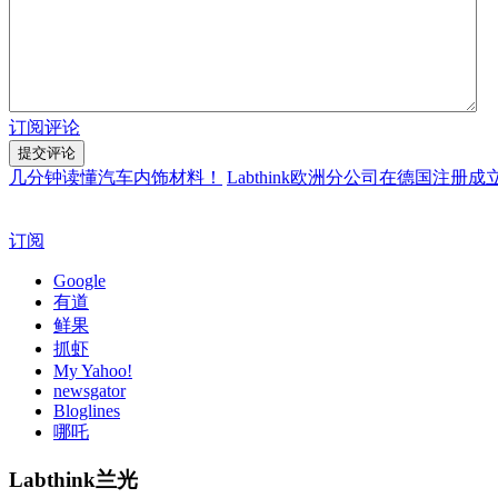
订阅评论
几分钟读懂汽车内饰材料！
Labthink欧洲分公司在德国注
订阅
Google
有道
鲜果
抓虾
My Yahoo!
newsgator
Bloglines
哪吒
Labthink兰光