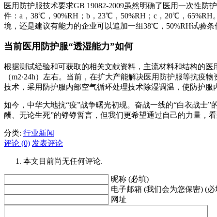
医用防护服技术要求GB 19082-2009虽然明确了医用一次
件：a，38℃，90%RH；b，23℃，50%RH；c，20℃
境，还是建议有能力的企业可以追加一组38℃，50%RH试
当前医用防护服“透湿能力”如何
根据测试经验和可获取的相关文献资料，主流材料和结构的医用防护服材料，其
（m2·24h）左右。当前，在扩大产能解决医用防护服等抗疫
技术，采用防护服内部空气循环处理技术除湿调温，使防护服
如今，中华大地抗“疫”战争曙光初现。奋战一线的“白衣战士
酬、无论生死”的铮铮誓言，但我们更希望通过自己的力量，
分类:
行业新闻
评论 (0)
发表评论
本文目前尚无任何评论.
昵称 (必填)
电子邮箱 (我们会为您保密) (必
网址