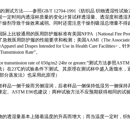
量的测试方法——参照GB/T 12704-1991《纺织品 织物透
据一定时间内透湿杯质量的变化计算试样透湿量、透湿度和透湿
干燥剂导致干燥效果减弱。同时还需注意干燥剂吸湿总增量不得超
准有美国NFPA（National Fire Protection Associati
ons>，规定了急救医用防护服的性能要求和检测；美国AAMI（The Association for 
n of ProtectiveApparel and Drapes Intended for Use in 
nsmission Rate”。
 transmission rate of 650g/m2·24hr or greater.”测试方法参照ASTM E96
method（即蒸发法或减重法）在23℃的试验条件下测试。其原理在测试杯
法 第2部分蒸发法》也采用此原理）
者样品一侧干燥而另侧湿润，后者样品一侧保持低湿另一侧保持
定。ASTM E96也建议：两种试验方法不应预期获得相同的
物的透湿量基本上随着温度的升高而增大；而当温度一定时，织