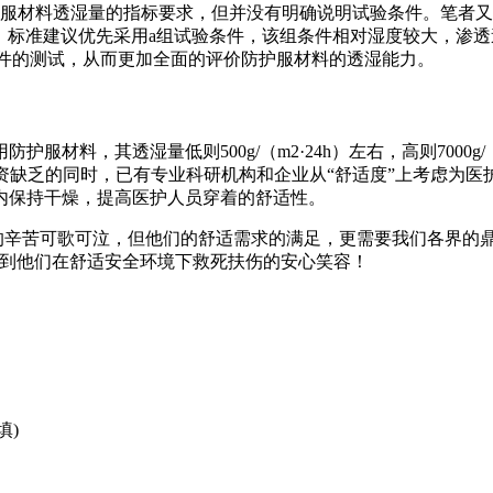
性防护服材料透湿量的指标要求，但并没有明确说明试验条件。笔者又查阅
，65%RH。标准建议优先采用a组试验条件，该组条件相对湿度较
验条件的测试，从而更加全面的评价防护服材料的透湿能力。
透湿量低则500g/（m2·24h）左右，高则7000g/ （m2·24
物资缺乏的同时，已有专业科研机构和企业从“舒适度”上考虑为医
内保持干燥，提高医护人员穿着的舒适性。
”的辛苦可歌可泣，但他们的舒适需求的满足，更需要我们各界的
看到他们在舒适安全环境下救死扶伤的安心笑容！
填)