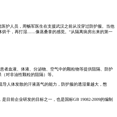
批医护人员，周畅军医生在支援武汉之前从没穿过防护服。当他
体烘干，再打湿……像蒸桑拿的感觉。“从隔离病房出来的第一
染性的患者血液、体液、分泌物、空气中的颗粒物等提供阻隔、防护
果（对非油性颗粒的阻隔）等。
服疏导人体发散的汗液蒸气的能力，防护服的透湿量越大，憋
企业研发的目标之一，也是国标GB 19082-2009的编制