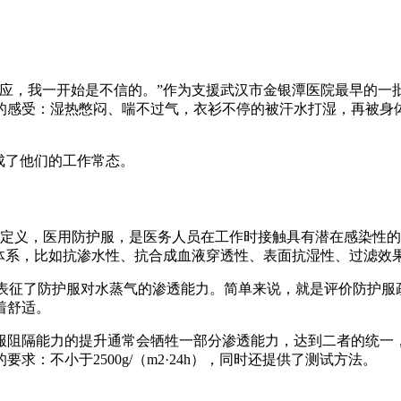
反应，我一开始是不信的。”作为支援武汉市金银潭医院最早的一
的感受：湿热憋闷、喘不过气，衣衫不停的被汗水打湿，再被身
成了他们的工作常态。
术要求》的定义，医用防护服，是医务人员在工作时接触具有潜在感
标体系，比如抗渗水性、抗合成血液穿透性、表面抗湿性、过滤效
它表征了防护服对水蒸气的渗透能力。简单来说，就是评价防护
着舒适。
隔能力的提升通常会牺牲一部分渗透能力，达到二者的统一，是目前
：不小于2500g/（m2·24h），同时还提供了测试方法。