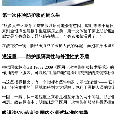
第一次体验防护服的周医生
“很多人告诉我穿了防护服以后可能会有憋闷、呕吐等等不适
来到金银潭医院接手重症病房之前，第一次体验了穿上防护服
感觉是全身瘫软，只想躺在地上，全身衣服都湿透了。”
在战“疫”一线，脸部压痕成了医护人员的标配，而泡在汗水里
透湿量——防护服隔离性与舒适性的矛盾
根据国家标准GB 19082-2009《医用一次性防护服技
作用的专业服装。可以说“阻隔功能”是医用防护服的关键指
与这些指标相比，有一个指标有些许特殊，即“透湿量”—— 
闷、汗液难排的问题就能得到大大缓解，更利于医护人员的穿
一阻，一疏，从一定程度上来看是相互矛盾的两个问题。防护服阻
初衷。故在标准中，明确规定了医用一次性防护服材料透湿量的要求
吸湿法VS 蒸发法 国内外测试标准的差异