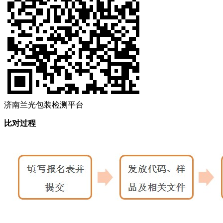
济南兰光包装检测平台
比对过程