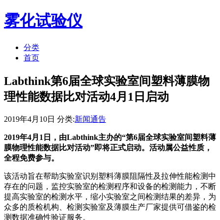
雾化试验仪
分类
首页
Labthink第6届全球实验室间塑料薄膜物
理性能数据比对活动4月1日启动
2019年4月10日 分类:
新闻通告
2019年4月1日，由Labthink主办的“第6届全球实验室间塑料薄
膜物理性能数据比对活动”即将正式启动。活动属公益性质，
全程免费参与。
该活动旨在帮助实验室识别塑料薄膜阻隔性及拉伸性能检测中
存在的问题，监控实验室的检测程序和设备的检测能力，不断
提高实验室的检测水平，缩小实验室之间检测结果的差异，为
众多的质检机构、检测实验室及薄膜生产厂家提供可借鉴的检
测数据准确性验证服务。