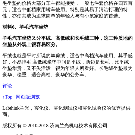
毛坐垫的价格大部分车主都能接受，一般七件套价格在四五百
元，适合中低档家用轿车使用。特别是其易于清洁打理的特
性，亦使其成为追求简单的年轻人与有小孩家庭的首选。
材料6、羊毛汽车坐垫
羊毛汽车坐垫又分平绒、高低绒和长毛绒三种，这三种质地的
坐垫从外观上很容易区分。
平绒也就是平时所说的羊剪绒，适合中高档汽车使用。其手感
好，不易掉毛;高低绒坐垫中间是平绒，两边是长毛，比平绒
坐垫华贵，又不失活泼，很为年轻人所看好。长毛绒坐垫最为
豪华、稳重，适合高档、豪华的公务车。
评论
↑Top
|
网页版浏览
Labthink兰光，雾化仪、雾化测试仪和雾化试验仪的优秀提供
商。
版权所有 © 2010-2018 济南兰光机电技术有限公司