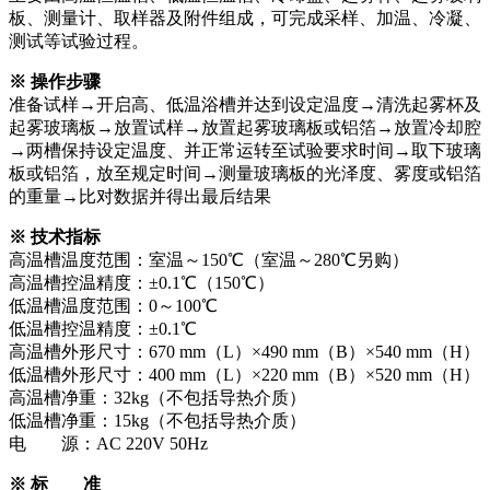
板、测量计、取样器及附件组成，可完成采样、加温、冷凝、
测试等试验过程。
※
操作步骤
准备试样→开启高、低温浴槽并达到设定温度→清洗起雾杯及
起雾玻璃板→放置试样→放置起雾玻璃板或铝箔→放置冷却腔
→两槽保持设定温度、并正常运转至试验要求时间→取下玻璃
板或铝箔，放至规定时间→测量玻璃板的光泽度、雾度或铝箔
的重量→比对数据并得出最后结果
※
技术指标
高温槽温度范围：室温～150℃（室温～280℃另购）
高温槽控温精度：±0.1℃（150℃）
低温槽温度范围：0～100℃
低温槽控温精度：±0.1℃
高温槽外形尺寸：670 mm（L）×490 mm（B）×540 mm（H）
低温槽外形尺寸：400 mm（L）×220 mm（B）×520 mm（H）
高温槽净重：32kg（不包括导热介质）
低温槽净重：15kg（不包括导热介质）
电 源：AC 220V 50Hz
※
标 准