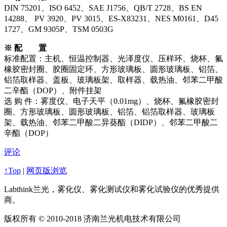
DIN 75201、ISO 6452、SAE J1756、QB/T 2728、BS EN
14288、 PV 3920、PV 3015、ES-X83231、NES M0161、D45
1727、GM 9305P、TSM 0503G
※
配 置
标准配置：主机、恒温控制器、光泽度仪、压样环、烧杯、氟
橡胶密封圈、胶圈固定环、方形玻璃板、圆形玻璃板、铝箔、
铝箔取样器、盖板、玻璃板架、取样器、载热油、邻苯二甲酸
二辛酯（DOP）、附件挂架
选 购 件：雾度仪、电子天平（0.01mg）、烧杯、氟橡胶密封
圈、方形玻璃板、圆形玻璃板、铝箔、铝箔取样器、玻璃板
架、载热油、邻苯二甲酸二异葵酯（DIDP）、邻苯二甲酸二
辛酯（DOP）
评论
↑Top
|
网页版浏览
Labthink兰光，雾化仪、雾化测试仪和雾化试验仪的优秀提供
商。
版权所有 © 2010-2018 济南兰光机电技术有限公司