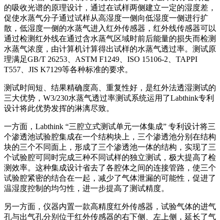
的吸收光谱的原理设计，通过在试样两侧建立一定的湿度差，
促使水蒸气分子通过试样从高湿度一侧向低湿度一侧进行扩
散，低湿度一侧的水蒸气进入红外传感器，红外线传感器可以
通过检测红外线在通过含水蒸气区域时前后能量的损失而检测
水蒸气浓度，由计算机计算得出试样的水蒸气透过率。测试原
理满足GB/T 26253、ASTM F1249、ISO 15106-2、TAPPI
T557、JIS K7129等各种标准的要求。
测试时间短、结果精确度高、重复性好，是红外法透湿测试的
三大优势，W3/230水蒸气透过率测试系统运用了Labthink专利
设计将此优势发挥的淋漓尽致。
一方面，Labthink “三腔立式测试单元一体集成” 专利设计将三
个渗透池试验腔集成在一个结构块上，三个渗透池分别在结构
块的三个不同面上，形成了三个渗透池一体的结构，实现了三
个试验腔可同时完成三种不同试样的独立测试，极大提高了检
测效率。这种集成设计省去了各腔体之间的连接管路，使三个
试验腔紧密的结合在一起，减少了气体泄漏的可能性，促进了
温湿度控制的均匀性，进一步提高了测试精度。
另一方面，仪器内置一款高精度红外传感器，试验气体的进气
孔与出气孔分别位于红外传感器的右下侧、左上侧，延长了气