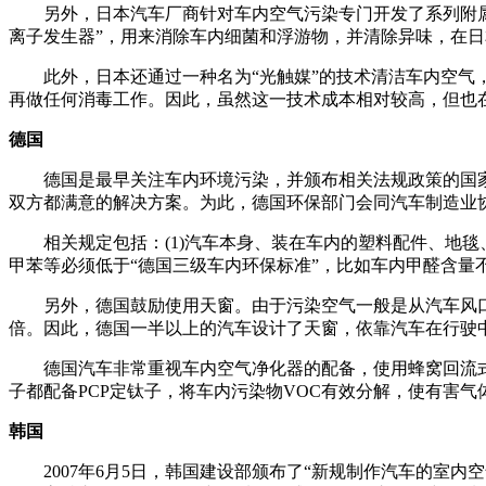
另外，日本汽车厂商针对车内空气污染专门开发了系列附属产
离子发生器”，用来消除车内细菌和浮游物，并清除异味，在
此外，日本还通过一种名为“光触媒”的技术清洁车内空气，
再做任何消毒工作。因此，虽然这一技术成本相对较高，但也
德国
德国是最早关注车内环境污染，并颁布相关法规政策的国家
双方都满意的解决方案。为此，德国环保部门会同汽车制造业
相关规定包括：(1)汽车本身、装在车内的塑料配件、地毯、
甲苯等必须低于“德国三级车内环保标准”，比如车内甲醛含量不能超
另外，德国鼓励使用天窗。由于污染空气一般是从汽车风口流
倍。因此，德国一半以上的汽车设计了天窗，依靠汽车在行驶
德国汽车非常重视车内空气净化器的配备，使用蜂窝回流式
子都配备PCP定钛子，将车内污染物VOC有效分解，使有害
韩国
2007年6月5日，韩国建设部颁布了“新规制作汽车的室内