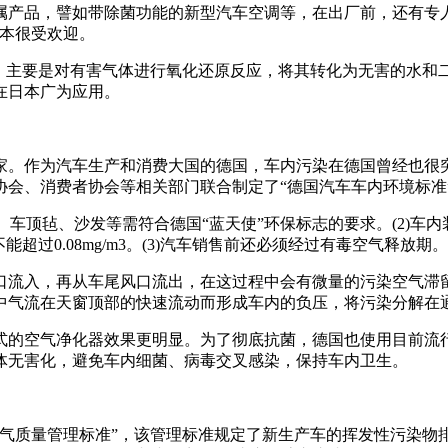
品，譬如带除菌功能的新型汽车空调等，在出厂前，还有专人针
日本很受欢迎。
主要是对有害气体进行氧化还原反应，将其转化为无害的水和二氧
在日本广为应用。
。作为汽车生产和消费大国的德国，车内污染在德国曾经也很突
协会、消费者协会等相关部门联合制定了“德国汽车车内环境标准
车顶毡、沙发等需符合德国“蓝天使”环保标志的要求。(2)车
过0.08mg/m3。(3)汽车销售前还必须经过有毒空气释放期。
入，再从车尾风口流出，在这过程中会有微量的污染空气滞留
中气流在天窗顶部的快速流动而形成车内的负压，将污染分解在
的空气净化器效果更明显。为了彻底抗菌，德国也使用目前流行
气体无害化，避免车内细菌、病毒交叉感染，保持车内卫生。
空气质量管理标准”，该管理标准规定了新生产车的挥发性污染