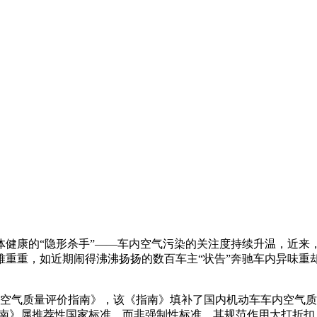
康的“隐形杀手”——车内空气污染的关注度持续升温，近来
难重重，如近期闹得沸沸扬扬的数百车主“状告”奔驰车内异味重
内空气质量评价指南》，该《指南》填补了国内机动车车内空气质
指南》属推荐性国家标准，而非强制性标准，其规范作用大打折