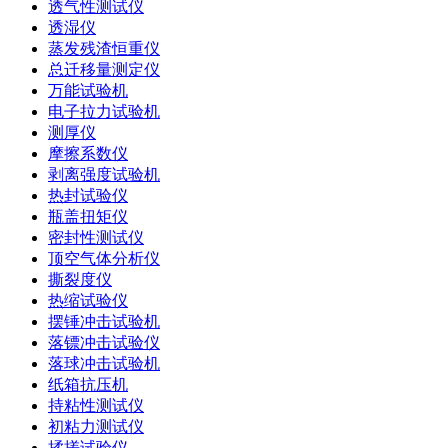
透气性测试仪
透湿仪
蒸发残渣恒重仪
总迁移量测定仪
万能试验机
电子拉力试验机
测厚仪
摩擦系数仪
剥离强度试验机
热封试验仪
瓶盖扭矩仪
密封性测试仪
顶空气体分析仪
撕裂度仪
热缩试验仪
摆锤冲击试验机
落镖冲击试验仪
落球冲击试验机
纸箱抗压机
持粘性测试仪
初粘力测试仪
揉搓试验仪