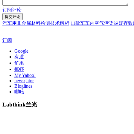
订阅评论
汽车用非金属材料检测技术解析
11款车车内空气污染被疑存致
订阅
Google
有道
鲜果
抓虾
My Yahoo!
newsgator
Bloglines
哪吒
Labthink兰光