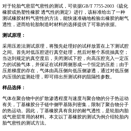
对于轮胎气密层气密性的测试，可依据GB/T 7755-2003《硫化
橡胶或热塑性橡胶 透气性的测定》进行，该标准给出了一种
测试橡胶材料气密性的方法，能快速准确地检验出橡胶的耐气
透性，进而给轮胎制造时材料的选择提供了可靠的依据。
测试原理：
采用压差法测试原理，将预先处理好的试样放置在上下测试腔
之间。首先对低压腔进行真空处理，然后对整个系统抽真空；
当达到规定的真空度后，关闭测试下腔，向高压腔充入一定压
力的试验气体，并保证在试样两侧形成一个恒定的压差；由于
压差梯度的存在，气体由高压侧向低压侧渗透，通过对低压侧
内压强的监测处理，即可得出所测试样的阻隔性参数。
样品选择：
气体在聚合物中的扩散渗透程度与速度与聚合物的分子热运动
有关，丁基橡胶分子链中侧甲基陈列密集，限制了聚合物分子
的热运动。因此，丁基橡胶具有良好的耐气透性，是轮胎内胎
或气密层常用的材料。本文以丁基橡胶的测试为例介绍轮胎内
胎气密性的测试方法。