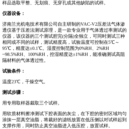
样品选取平整、无划痕、无穿孔或其他缺陷的试样。
仪器设备：
济南兰光机电技术有限公司自主研制的VAC-V2压差法气体渗
透仪基于压差法测试原理，是一款专业用于气体透过率测试的
仪器，该仪器的三个测试腔完(分隔)全独立，可同时测试三种
相同或不同的试样，测试精度高，试验温度可控制在5℃～
95℃，精度达±0.1℃。湿度控制范围为0%RH、2%RH
~98.5%RH、100%RH，控湿精度达±1%RH，能准确测试高阻
隔材料的气体透过性。
试验条件：
温度23℃，干燥空气。
测试步骤：
用专用取样器裁取三个试样。
用软质材料擦净测试下腔表面的灰尘，在下腔的密封区域均匀
涂抹一层真空油脂，将裁好的滤纸放置在低压侧以对试样起到
支撑作用，同时防止真空油脂进入低压腔，放置试样。