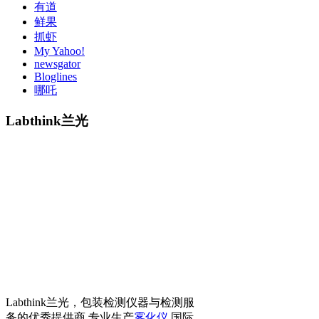
有道
鲜果
抓虾
My Yahoo!
newsgator
Bloglines
哪吒
Labthink兰光
Labthink兰光，包装检测仪器与检测服
务的优秀提供商 专业生产
雾化仪
国际